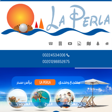
☎
00224534006
00201286652675
LA PERLA
منتجع وفندق
برأس سدر
بهجة
المرح
الهدوء