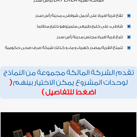
المالكة لقرية LA PERLA برأس سدر
▣
تقع قرية لابيرلا على أجمل شواطىء مدينة رأس سدر
▣
شاطىء على خليج طبيعى متميزوهو خليج مطارما
▣
تتبع قرية لابيرلا مجلس مدينة رأس سدر
▣
تتمتع القرية بمصدر كهرباء و ماء و كذلك شبكة صرف صحى حكومية
تقدم الشركة المالكة مجموعة من النماذج
لوحدات المشروع يمكن الاختيار بينهم
(
اضغط للتفاصيل )