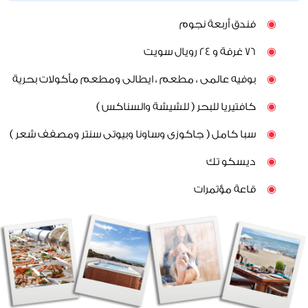
◉
فندق أربعة نجوم
◉
76 غرفة و 24 رويال سويت
◉
بوفيه عالمى ، مطعم ، ايطالى ومطعم مأكولات بحرية
◉
كافتيريا للبحر ( للشيشة والسناكس )
◉
سبا كامل ( جاكوزى وساونا وبيوتى سنتر ومصفف شعر )
◉
ديسكو تك
◉
قاعة مؤتمرات