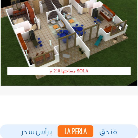
SOLA مساحتها 210 م
LA PERLA
فندق
برأس سدر